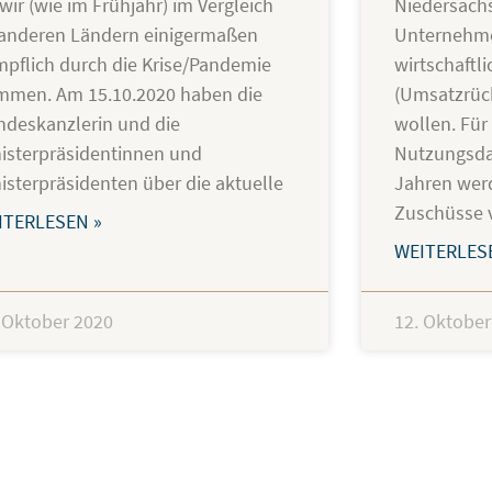
wir (wie im Frühjahr) im Vergleich
Niedersachs
 anderen Ländern einigermaßen
Unternehme
mpflich durch die Krise/Pandemie
wirtschaftl
mmen. Am 15.10.2020 haben die
(Umsatzrück
deskanzlerin und die
wollen. Für 
isterpräsidentinnen und
Nutzungsda
isterpräsidenten über die aktuelle
Jahren werd
Zuschüsse v
ITERLESEN »
WEITERLES
 Oktober 2020
12. Oktober