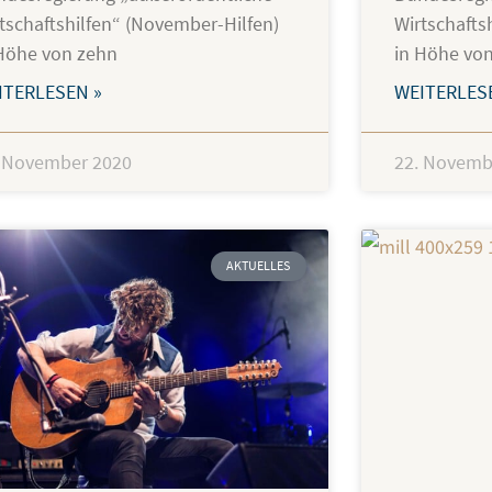
tschaftshilfen“ (November-Hilfen)
Wirtschafts
 Höhe von zehn
in Höhe vo
ITERLESEN »
WEITERLES
. November 2020
22. Novemb
AKTUELLES