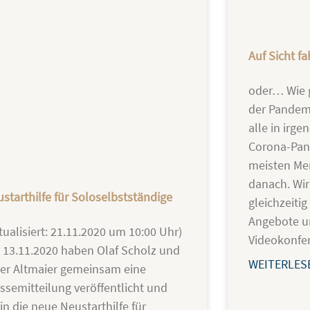
Auf Sicht f
oder… Wie g
der Pandemi
alle in irge
Corona-Pan
meisten Men
danach. Wir 
starthilfe für Soloselbstständige
gleichzeitig
Angebote u
tualisiert: 21.11.2020 um 10:00 Uhr)
Videokonfer
13.11.2020 haben Olaf Scholz und
WEITERLES
er Altmaier gemeinsam eine
ssemitteilung veröffentlicht und
in die neue Neustarthilfe für