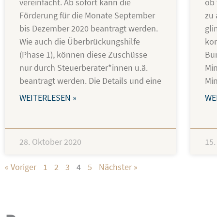
vereinfacht. Ab sofort kann die
ob 
Förderung für die Monate September
zu
bis Dezember 2020 beantragt werden.
gli
Wie auch die Überbrückungshilfe
ko
(Phase 1), können diese Zuschüsse
Bun
nur durch Steuerberater*innen u.ä.
Min
beantragt werden. Die Details und eine
Min
WEITERLESEN »
WE
28. Oktober 2020
15.
« Voriger
1
2
3
4
5
Nächster »