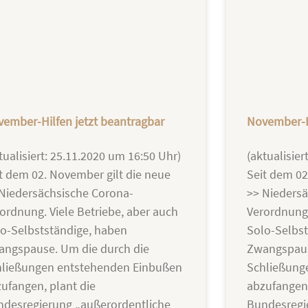
ember-Hilfen jetzt beantragbar
November-H
tualisiert: 25.11.2020 um 16:50 Uhr)
(aktualisier
t dem 02. November gilt die neue
Seit dem 02
Niedersächsische Corona-
>> Niedersä
ordnung. Viele Betriebe, aber auch
Verordnung.
o-Selbstständige, haben
Solo-Selbst
angspause. Um die durch die
Zwangspaus
hließungen entstehenden Einbußen
Schließung
ufangen, plant die
abzufangen,
ndesregierung „außerordentliche
Bundesregi