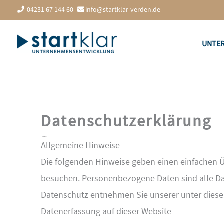
Zum
04231 67 144 60
info@startklar-verden.de
Inhalt
springen
UNTE
Datenschutz­erklärung
1. Datenschutz auf einen Blick
Allgemeine Hinweise
Die folgenden Hinweise geben einen einfachen Ü
besuchen. Personenbezogene Daten sind alle Dat
Datenschutz entnehmen Sie unserer unter diese
Datenerfassung auf dieser Website