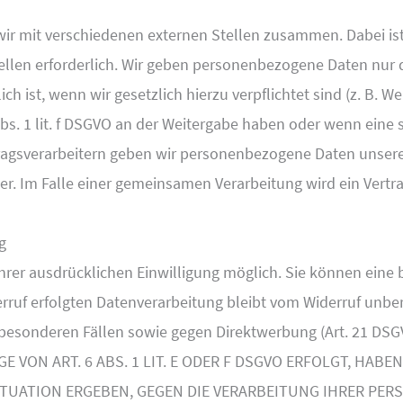
wir mit verschiedenen externen Stellen zusammen. Dabei ist
len erforderlich. Wir geben personenbezogene Daten nur d
ich ist, wenn wir gesetzlich hierzu verpflichtet sind (z. B.
 Abs. 1 lit. f DSGVO an der Weitergabe haben oder wenn eine
tragsverarbeitern geben wir personenbezogene Daten unser
ter. Im Falle einer gemeinsamen Verarbeitung wird ein Ver
g
rer ausdrücklichen Einwilligung möglich. Sie können eine ber
rruf erfolgten Datenverarbeitung bleibt vom Widerruf unber
besonderen Fällen sowie gegen Direktwerbung (Art. 21 DSG
ON ART. 6 ABS. 1 LIT. E ODER F DSGVO ERFOLGT, HABEN 
SITUATION ERGEBEN, GEGEN DIE VERARBEITUNG IHRER P