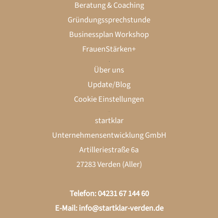
Beratung & Coaching
Gründungssprechstunde
Businessplan Workshop
FrauenStärken+
startklar
Über uns
Update/Blog
Cookie Einstellungen
Kontakt
LinkedIn
Instagram
startklar
Unternehmensentwicklung GmbH
Artilleriestraße 6a
27283 Verden (Aller)
Telefon: 04231 67 144 60
E-Mail:
info@startklar-verden.de