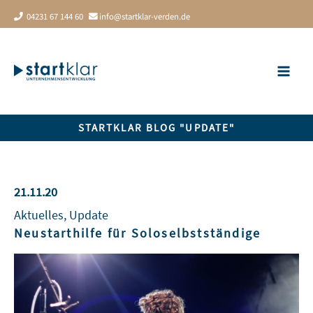
Zum
04231 67 144 60
info@startklar-verden.de
Inhalt
springen
STARTKLAR BLOG "UPDATE"
21.11.20
Aktuelles
,
Update
Neustarthilfe für Soloselbstständige