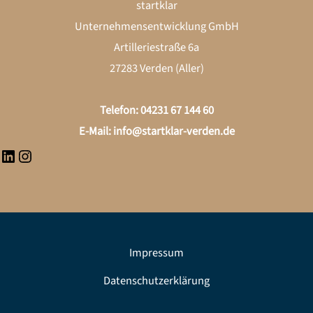
LinkedIn
Instagram
startklar
Unternehmensentwicklung GmbH
Artilleriestraße 6a
27283 Verden (Aller)
Telefon: 04231 67 144 60
E-Mail:
info@startklar-verden.de
Impressum
Datenschutzerklärung