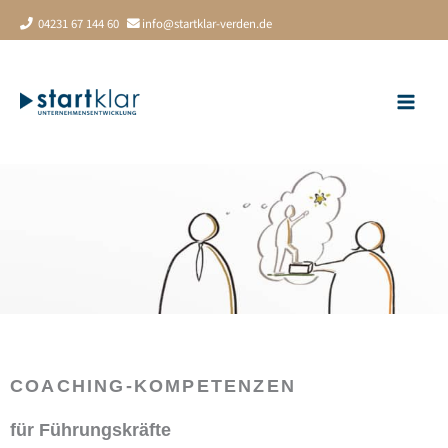
Zum
04231 67 144 60
info@startklar-verden.de
Inhalt
springen
COACHING-KOMPETENZEN
für Führungskräfte