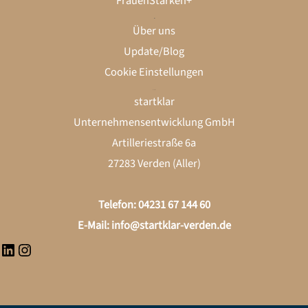
FrauenStärken+
startklar
Über uns
Update/Blog
Cookie Einstellungen
Kontakt
LinkedIn
Instagram
startklar
Unternehmensentwicklung GmbH
Artilleriestraße 6a
27283 Verden (Aller)
Telefon: 04231 67 144 60
E-Mail:
info@startklar-verden.de