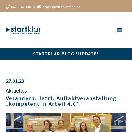
Zum
04231 67 144 60
info@startklar-verden.de
Inhalt
springen
STARTKLAR BLOG "UPDATE"
27.01.23
Aktuelles
Verändern. Jetzt. Auftaktveranstaltung
„kompetent in Arbeit 4.0“