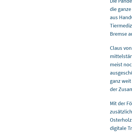
Die Pande
die ganze
aus Handw
Tiermediz
Bremse au
Claus von
mittelstä
meist noc
ausgeschö
ganz weit
der Zusam
Mit der F
zusätzlic
Osterholz
digitale 