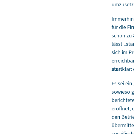
umzusetz
Immerhin 
für die F
schon zu 
lässt „st
sich im P
erreichba
start
klar:
Es sei ein
sowieso 
berichtet
eröffnet,
den Betri
übermitte
spezifisc