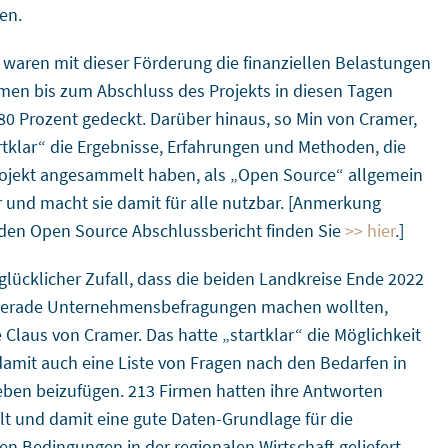
en.
waren mit dieser Förderung die finanziellen Belastungen
irmen bis zum Abschluss des Projekts in diesen Tagen
80 Prozent gedeckt. Darüber hinaus, so Min von Cramer,
artklar“ die Ergebnisse, Erfahrungen und Methoden, die
rojekt angesammelt haben, als „Open Source“ allgemein
r und macht sie damit für alle nutzbar. [Anmerkung
 den Open Source Abschlussbericht finden Sie
>> hier
.]
 glücklicher Zufall, dass die beiden Landkreise Ende 2022
gerade Unternehmensbefragungen machen wollten,
e Claus von Cramer. Das hatte „startklar“ die Möglichkeit
 damit auch eine Liste von Fragen nach den Bedarfen in
eben beizufügen. 213 Firmen hatten ihre Antworten
lt und damit eine gute Daten-Grundlage für die
hen Bedingungen in der regionalen Wirtschaft geliefert.