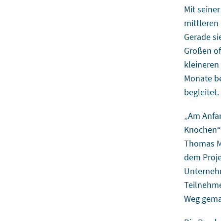
Mit seine
mittleren 
Gerade si
Großen oft
kleineren
Monate be
begleitet.
„Am Anfan
Knochen“,
Thomas Mi
dem Proje
Unternehm
Teilnehme
Weg gema