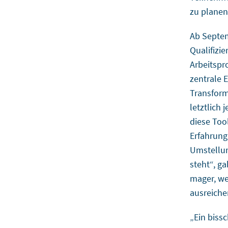
zu planen
Ab Septem
Qualifizi
Arbeitspr
zentrale 
Transform
letztlich
diese Too
Erfahrung
Umstellun
steht“, ga
mager, we
ausreich
„Ein biss