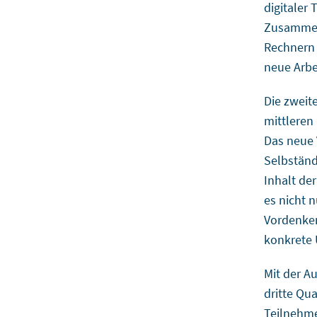
digitaler 
Zusammena
Rechnern 
neue Arb
Die zweite
mittlere
Das neue 
Selbständ
Inhalt de
es nicht 
Vordenken
konkrete
Mit der A
dritte Qua
Teilnehme