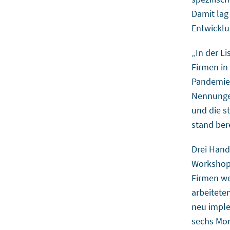
Damit lag
Entwicklu
„In der L
Firmen in
Pandemie 
Nennungen
und die s
stand bere
Drei Hand
Workshops
Firmen we
arbeitete
neu imple
sechs Mon