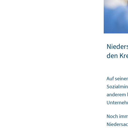
Nieders
den Kr
Auf seine
Sozialmin
anderem b
Unternehm
Noch imme
Niedersac