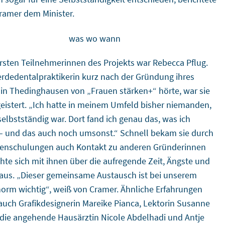
ramer dem Minister.
ersten Teilnehmerinnen des Projekts war Rebecca Pflug.
ferdedentalpraktikerin kurz nach der Gründung ihres
 in Thedinghausen von „Frauen stärken+“ hörte, war sie
geistert. „Ich hatte in meinem Umfeld bisher niemanden,
selbstständig war. Dort fand ich genau das, was ich
– und das auch noch umsonst.“ Schnell bekam sie durch
penschulungen auch Kontakt zu anderen Gründerinnen
hte sich mit ihnen über die aufregende Zeit, Ängste und
us. „Dieser gemeinsame Austausch ist bei unserem
norm wichtig“, weiß von Cramer. Ähnliche Erfahrungen
uch Grafikdesignerin Mareike Pianca, Lektorin Susanne
 die angehende Hausärztin Nicole Abdelhadi und Antje