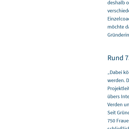
deshalb o
verschied
Einzelcoa
möchte da
Gründeri
Rund 7
„Dabei kö
werden. D
Projektle
übers Int
Verden un
Seit Grün
750 Fraue
schließlic