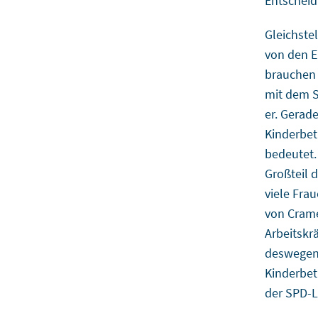
Entscheid
Gleichste
von den E
brauchen 
mit dem S
er. Gerad
Kinderbet
bedeutet.
Großteil 
viele Fra
von Crame
Arbeitskr
deswegen 
Kinderbet
der SPD-L