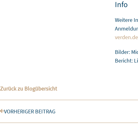
Info
Weitere I
Anmeldung
verden.de
Bilder: Mi
Bericht: 
Zurück zu Blogübersicht
Zurück
VORHERIGER BEITRAG