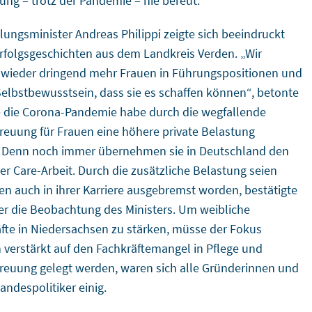
ung – trotz der Pandemie – nie bereut.“
llungsminister Andreas Philippi zeigte sich beeindruckt
rfolgsgeschichten aus dem Landkreis Verden. „Wir
wieder dringend mehr Frauen in Führungspositionen und
elbstbewusstsein, dass sie es schaffen können“, betonte
e die Corona-Pandemie habe durch die wegfallende
reuung für Frauen eine höhere private Belastung
 Denn noch immer übernehmen sie in Deutschland den
der Care-Arbeit. Durch die zusätzliche Belastung seien
uen auch in ihrer Karriere ausgebremst worden, bestätigte
r die Beobachtung des Ministers. Um weibliche
äfte in Niedersachsen zu stärken, müsse der Fokus
verstärkt auf den Fachkräftemangel in Pflege und
reuung gelegt werden, waren sich alle Gründerinnen und
andespolitiker einig.