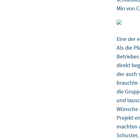
Min von C
Eine der 
Als die P
Betriebes
direkt be
der auch 
brauchte 
die Grup
und tausc
Wünsche a
Projekt e
machten a
Schuster,