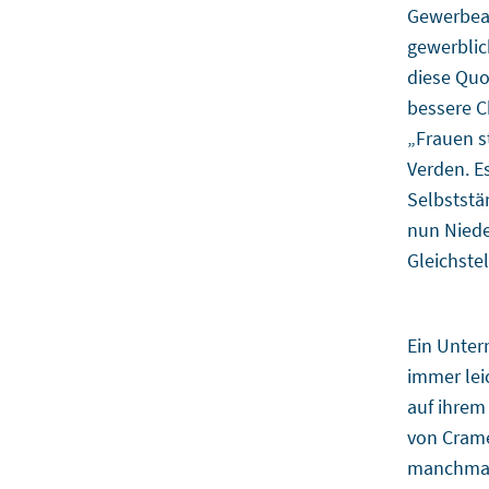
Gewerbean
gewerbli
diese Quo
bessere C
„Frauen s
Verden. E
Selbststä
nun Niede
Gleichste
Ein Unter
immer lei
auf ihrem 
von Crame
manchmal 