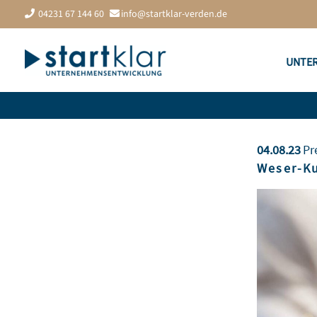
Zum
04231 67 144 60
info@startklar-verden.de
Inhalt
springen
UNTE
04.08.23
Pr
Weser-Ku