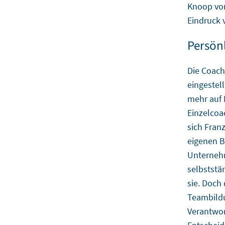
Knoop von
Eindruck v
Persön
Die Coach
eingestel
mehr auf 
Einzelcoa
sich Fran
eigenen B
Unternehm
selbststä
sie. Doch
Teambildu
Verantwor