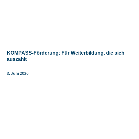
Name
*
E-
Mail
*
Ihre
Nachricht
*
Einwilligung
*
Ich stimme zu, dass meine Angaben aus
dem Kontaktformular zur Beantwortung
meiner Anfrage erhoben und verarbeitet
werden. Die Daten werden nach
abgeschlossener Bearbeitung Ihrer Anfrage