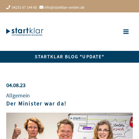
Zum
04231 67 144 60
info@startklar-verden.de
Inhalt
springen
STARTKLAR BLOG "UPDATE"
04.08.23
Allgemein
Der Minister war da!