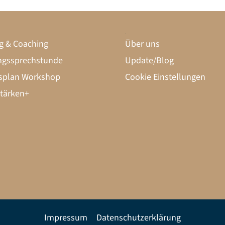
startklar
g & Coaching
Über uns
gssprechstunde
Update/Blog
splan Workshop
Cookie Einstellungen
tärken+
Impressum
Datenschutzerklärung