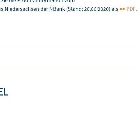
n Sie die Produktinformation zum
us.Niedersachsen der NBank (Stand: 20.06.2020) als
>>
PDF
.
EL