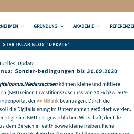
RNEHMEN
GRÜNDUNG
AKADEMIE
REFERENZE
STARTKLAR BLOG "UPDATE"
tuelles
,
Update
onus: Sonder-bedingungen bis 30.09.2020
gitalbonus.Niedersachsen
können kleine und mittlere
n (KMU) einen Investitionszuschuss von 30 % bzw. 50 %
undenportal der
>>
NBank
beantragen. Durch die
 soll die Digitalisierung im Unternehmen gefördert werden.
chtigt sind KMU der gewerblichen Wirtschaft, der Life
us dem Bereich eHealth sowie kleine freiberufliche