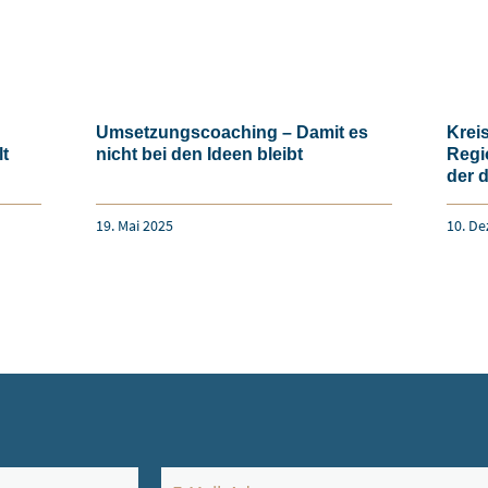
Umsetzungscoaching – Damit es
Krei
lt
nicht bei den Ideen bleibt
Regi
der d
19. Mai 2025
10. D
E-