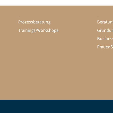
Unternehmen
Gründung
Prozessberatung
Beratun
Trainings/Workshops
Gründun
Busines
FrauenS