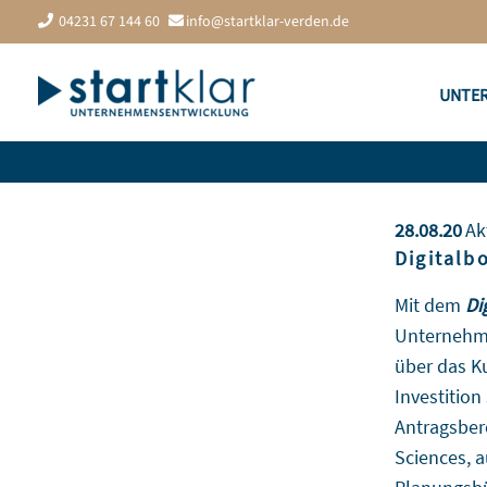
Zum
04231 67 144 60
info@startklar-verden.de
Inhalt
springen
UNTE
28.08.20
Ak
Digitalb
Mit dem
Di
Unternehme
über das K
Investition
Antragsbere
Sciences, a