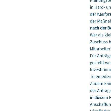
Planungsbü
in Hard- u
der Kaufpre
der Maßnahm
nach der B
Wer als kle
Zuschuss b
Mitarbeiter
Für Anträge
gestellt w
Investitio
Telemedizi
Zudem kann
der Antrag
in diesem F
Anschaffun