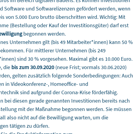
ros im Bereich digitalen Bauens. Es können Investitionen
nd Software und Softwarelizenzen gefördert werden, wenn
is von 5.000 Euro brutto überschritten wird. Wichtig: Mit
e (Bestellung oder Kauf der Investitionsgüter) darf erst
ewilligung
begonnen werden.
ines Unternehmen gilt (bis 49 Mitarbeiter*innen) kann 50 %
ekommen. Für mittlerer Unternehmen (bis 249
*innen) sind 30 % vorgesehen. Maximal gibt es 10.000 Euro.
, die
bis zum 30.09.2020
(neue Frist; vormals 30.06.2020)
erden, gelten zusätzlich folgende Sonderbedingungen: Auch
nen in Videokonferenz-, Homeoffice- und
ntechnik sind aufgrund der Corona-Krise förderfähig.
 bei diesen gerade genannten Investitionen bereits nach
stellung mit der Maßnahme begonnen werden. Sie müssen
all also nicht auf die Bewilligung warten, um die
gen tätigen zu dürfen.