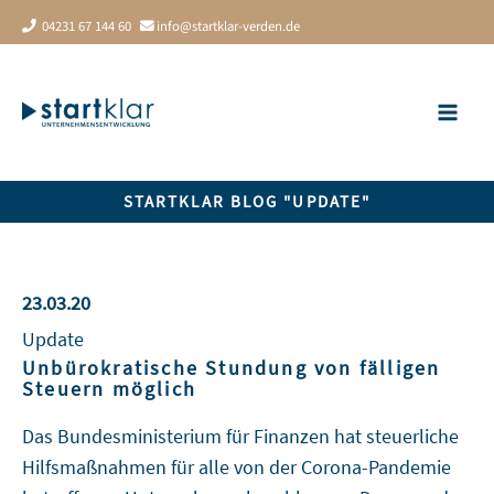
Zum
04231 67 144 60
info@startklar-verden.de
Inhalt
springen
STARTKLAR BLOG "UPDATE"
23.03.20
Update
Unbürokratische Stundung von fälligen
Steuern möglich
Das Bundesministerium für Finanzen hat steuerliche
Hilfsmaßnahmen für alle von der Corona-Pandemie