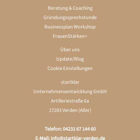
Gründung
Beratung & Coaching
Gründungssprechstunde
Businessplan Workshop
FrauenStärken+
startklar
Über uns
Update/Blog
Cookie Einstellungen
LinkedIn
Instagram
Kontakt
startklar
Unternehmensentwicklung GmbH
Artilleriestraße 6a
27283 Verden (Aller)
Telefon: 04231 67 144 60
E-Mail:
info@startklar-verden.de