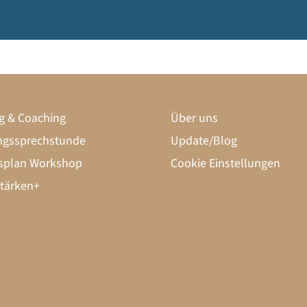
startklar
g & Coaching
Über uns
gssprechstunde
Update/Blog
splan Workshop
Cookie Einstellungen
tärken+