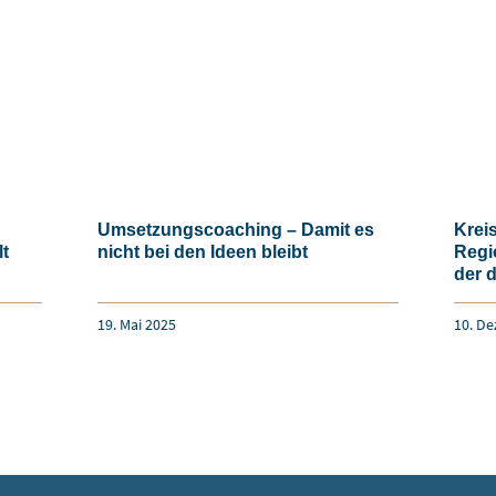
Umsetzungscoaching – Damit es
Krei
lt
nicht bei den Ideen bleibt
Regi
der d
19. Mai 2025
10. D