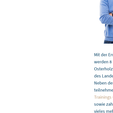
Mit der E
werden 8
Osterholz
des Lande
Neben der
teilnehm
Trainings
sowie zah
vieles me