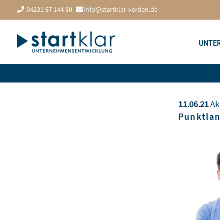
Zum
04231 67 144 60
info@startklar-verden.de
Inhalt
springen
UNTE
11.06.21
Ak
Punktlan