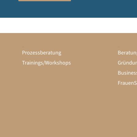
Unternehmen
Gründung
Prozessberatung
Beratun
Trainings/Workshops
Gründun
Busines
FrauenS