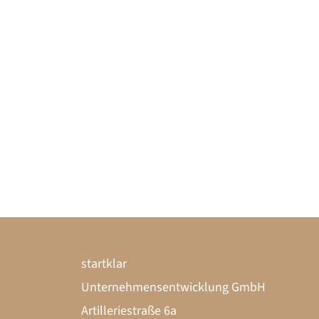
Kontakt
LinkedIn
Instagram
startklar
Unternehmensentwicklung GmbH
Artilleriestraße 6a