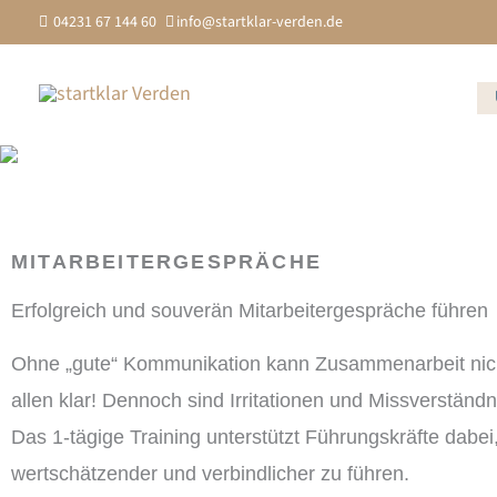
Zum
04231 67 144 60
info@startklar-verden.de
Inhalt
springen
MITARBEITERGESPRÄCHE
Erfolgreich und souverän Mitarbeitergespräche führen
Ohne „gute“ Kommunikation kann Zusammenarbeit nicht 
allen klar! Dennoch sind Irritationen und Missverstän
Das 1-tägige Training unterstützt Führungskräfte dabei
wertschätzender und verbindlicher zu führen.