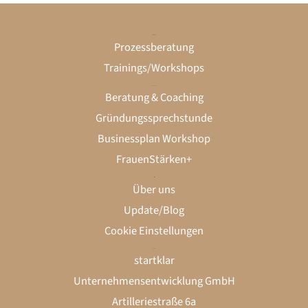
Unternehmen
Prozessberatung
Trainings/Workshops
Gründung
Beratung & Coaching
Gründungssprechstunde
Businessplan Workshop
FrauenStärken+
startklar
Über uns
Update/Blog
Cookie Einstellungen
Kontakt
LinkedIn
Instagram
startklar
Unternehmensentwicklung GmbH
Artilleriestraße 6a