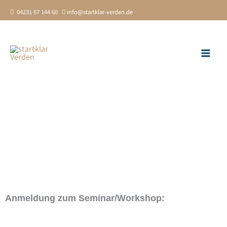
Zum
04231 67 144 60
info@startklar-verden.de
Inhalt
springen
Anmeldung zum Seminar/Workshop: