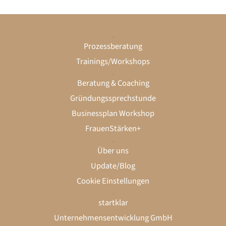
Unternehmen
Prozessberatung
Trainings/Workshops
Gründung
Beratung & Coaching
Gründungssprechstunde
Businessplan Workshop
FrauenStärken+
startklar
Über uns
Update/Blog
Cookie Einstellungen
Kontakt
LinkedIn
Instagram
startklar
Unternehmensentwicklung GmbH