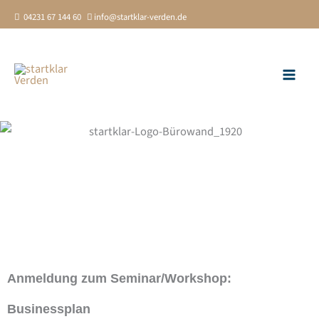
Zum
04231 67 144 60
info@startklar-verden.de
Inhalt
springen
Anmeldung zum Seminar/Workshop:
Businessplan