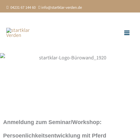
Zum
04231 67 144 60
info@startklar-verden.de
Inhalt
springen
Anmeldung zum Seminar/Workshop:
Persoenlichkeitsentwicklung mit Pferd