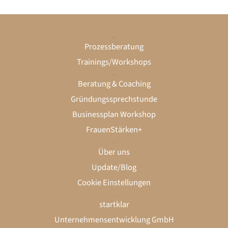
Unternehmen
Prozessberatung
Trainings/Workshops
Gründung
Beratung & Coaching
Gründungssprechstunde
Businessplan Workshop
FrauenStärken+
startklar
Über uns
Update/Blog
Cookie Einstellungen
Kontakt
LinkedIn
Instagram
startklar
Unternehmensentwicklung GmbH